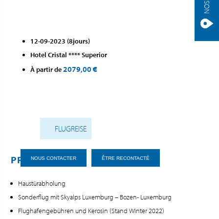
12-09-2023 (8jours)
Hotel Cristal **** Superior
2079,00 €
À partir de
FLUGREISE
PRESTATIONS
NOUS CONTACTER
ÊTRE RECONTACTÉ
Haustürabholung
Sonderflug mit Skyalps Luxemburg – Bozen- Luxemburg
Flughafengebühren und Kerosin (Stand Winter 2022)