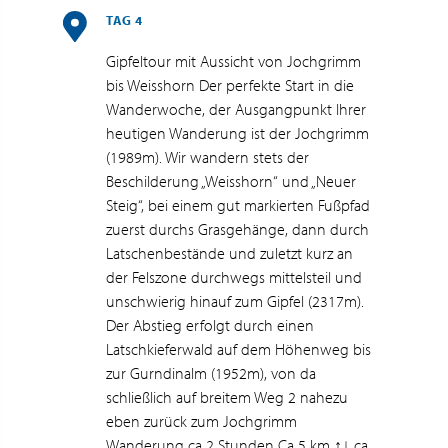
TAG 4
Gipfeltour mit Aussicht von Jochgrimm
bis Weisshorn Der perfekte Start in die
Wanderwoche, der Ausgangpunkt Ihrer
heutigen Wanderung ist der Jochgrimm
(1989m). Wir wandern stets der
Beschilderung „Weisshorn“ und „Neuer
Steig“, bei einem gut markierten Fußpfad
zuerst durchs Grasgehänge, dann durch
Latschenbestände und zuletzt kurz an
der Felszone durchwegs mittelsteil und
unschwierig hinauf zum Gipfel (2317m).
Der Abstieg erfolgt durch einen
Latschkieferwald auf dem Höhenweg bis
zur Gurndinalm (1952m), von da
schließlich auf breitem Weg 2 nahezu
eben zurück zum Jochgrimm
Wanderung ca 2 Stunden Ca 5 km ↑↓ ca