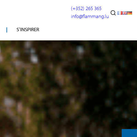
(+352) 265 365
info@flammang.lu
S’INSPIRER