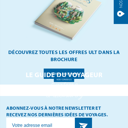
DÉCOUVREZ TOUTES LES OFFRES ULT DANS LA
BROCHURE
LE GUIDE DU VOYAGEUR
VOIR LA BROCHURE
NOS CONSEILS
Explorez
et découvrez
ABONNEZ-VOUS À NOTRE NEWSLETTER ET
RECEVEZ NOS DERNIÈRES IDÉES DE VOYAGES.