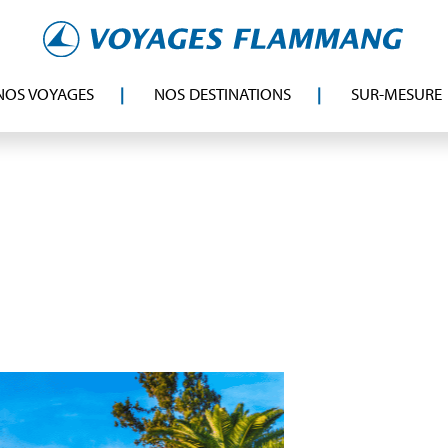
NOS VOYAGES
NOS DESTINATIONS
SUR-MESURE
NOS CONSEILS
LE GUIDE DU VOYAGEUR
Explorez
et découvrez