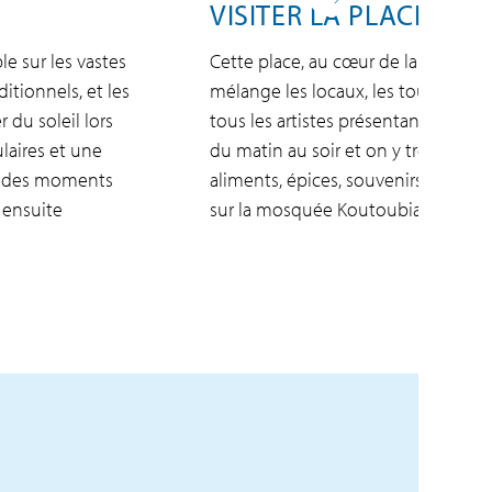
VISITER LA PLACE JEM
e sur les vastes
Cette place, au cœur de la ville, est
ditionnels, et les
mélange les locaux, les touristes, 
 du soleil lors
tous les artistes présentant leurs t
laires et une
du matin au soir et on y trouve un
nt des moments
aliments, épices, souvenirs. Elle o
 ensuite
sur la mosquée Koutoubia.