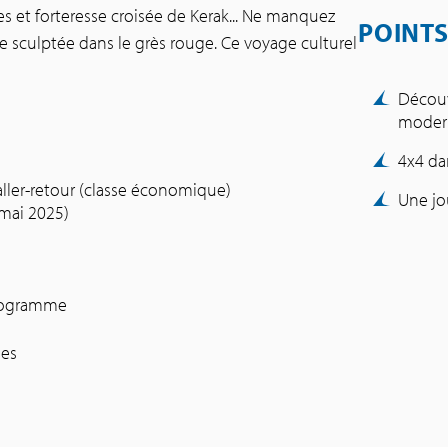
et forteresse croisée de Kerak... Ne manquez
POINTS
e sculptée dans le grès rouge. Ce voyage culturel
Découv
modern
4x4 da
ler-retour (classe économique)
Une jo
 mai 2025)
 programme
nes