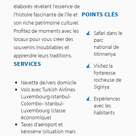
élaborés révélant l'essence de
POINTS CLÉS
l'histoire fascinante de l'île et
son riche patrimoine culturel.
Profitez de moments avec les
Safari dans le
locaux pour vous créer des
parc
national de
souvenirs inoubliables et
Minneriya
apprendre leurs traditions.
SERVICES
Visitez la
forteresse
rocheuse de
Navette de/vers domicile
Sigiriya
Vols avec Turkish Airlines
Luxembourg-Istanbul-
Expériences
Colombo- Istanbul-
avec les
Luxembourg (classe
habitants
économique)
Taxes d’aéroport et
kérosène (situation mars