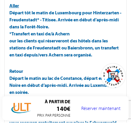
Aller
Départ tôt le matin de Luxembourg pour Hinterzarten -
Freudenstadt* - Titisee. Arrivée en début d'après-midi
dans la Forêt-Noire.
*Transfert en taxi de/à Achern
our les clients qui réserveront des hôtels dans les
stations de Freudenstadt ou Baiersbronn, un transfert
en taxi depuis/vers Achern sera organisé.
Retour
Départ le matin au lac de Constance, départ en Forêt-
Noire en début d’après-midi. Arrivée au Luxembourg
en soirée.
À PARTIR DE
140€
Réserver maintenant
Bien à savoir
PRIX PAR PERSONNE
Si vous réservez dans l'un de nos hôtels partenaires,
vous recevrez gratuitement sur place la Schwarzwald-
PlusKarte, KONUS-Gästekarte ou la Hochschwarzwald-