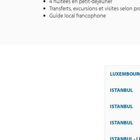
4 nuitées en petit-déjeuner
Transferts, excursions et visites selon
Guide local francophone
LUXEMBOURG
ISTANBUL
Rendez-vous
vers 14h50.
ISTANBUL
Visite guid
Temps libre
Constantino
ISTANBUL
Temps libre
impériale à
(minimum 8 
Promenade da
ISTANBUL -
Temps libre 