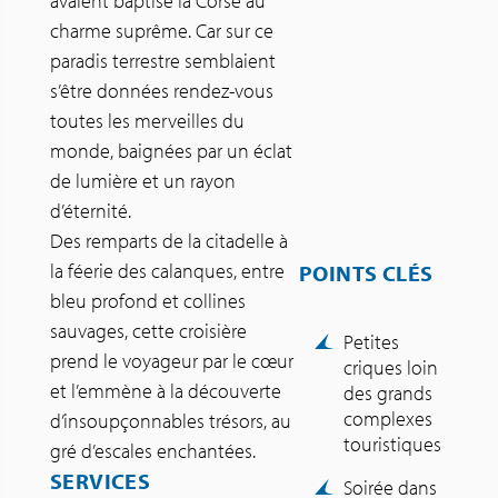
avaient baptisé la Corse au
charme suprême. Car sur ce
paradis terrestre semblaient
s’être données rendez-vous
toutes les merveilles du
monde, baignées par un éclat
de lumière et un rayon
d’éternité.
Des remparts de la citadelle à
la féerie des calanques, entre
POINTS CLÉS
bleu profond et collines
sauvages, cette croisière
Petites
prend le voyageur par le cœur
criques loin
et l’emmène à la découverte
des grands
complexes
d’insoupçonnables trésors, au
touristiques
gré d’escales enchantées.
SERVICES
Soirée dans