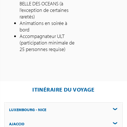
BELLE DES OCEANS (à
l’exception de certaines
raretés)
Animations en soirée à
bord
Accompagnateur ULT
(participation minimale de
25 personnes requise)
ITINÉRAIRE DU VOYAGE
LUXEMBOURG - NICE
AJACCIO
Navette à domicile. Vol pour Nice. Transfert au bateau.