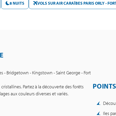
8 NUITS
VOLS SUR AIR CARAÏBES PARIS ORLY - FO
E
tries - Bridgetown - Kingstown - Saint George - Fort
POINTS
istallines. Partez à la découverte des forêts
lages aux couleurs diverses et variés.
Découv
Iles p