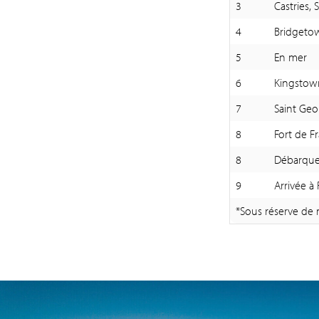
3
Castries, 
4
Bridgeto
5
En mer
6
Kingstown
7
Saint Geo
8
Fort de F
8
Débarquem
9
Arrivée à P
*Sous réserve de 