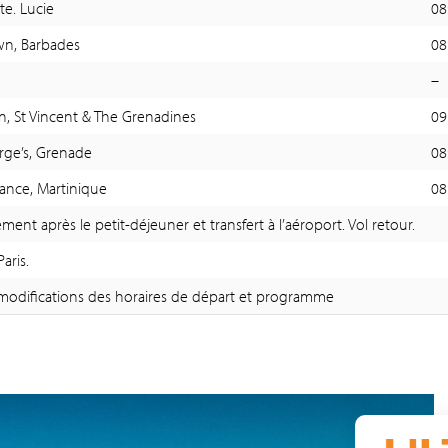
Ste. Lucie
08
wn, Barbades
08
–
, St Vincent & The Grenadines
09
rge’s, Grenade
08
rance, Martinique
08
ent après le petit-déjeuner et transfert à l’aéroport. Vol retour.
aris.
modifications des horaires de départ et programme