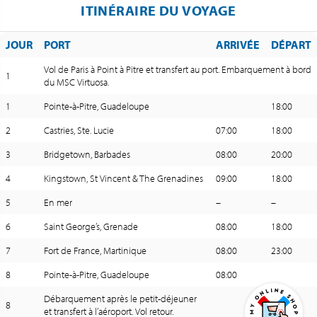
ITINÉRAIRE DU VOYAGE
JOUR
PORT
ARRIVÉE
DÉPART
Vol de Paris à Point à Pitre et transfert au port. Embarquement à bord
1
du MSC Virtuosa.
1
Pointe-à-Pitre, Guadeloupe
18:00
2
Castries, Ste. Lucie
07:00
18:00
3
Bridgetown, Barbades
08:00
20:00
4
Kingstown, St Vincent & The Grenadines
09:00
18:00
5
En mer
–
–
6
Saint George’s, Grenade
08:00
18:00
7
Fort de France, Martinique
08:00
23:00
8
Pointe-à-Pitre, Guadeloupe
08:00
Débarquement après le petit-déjeuner
8
et transfert à l’aéroport. Vol retour.