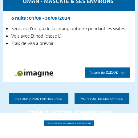
OMAN - MASCATE & SES ENVIRONS
6 nuits :
01/09 - 30/09/2024
Services d'un guide local anglophone pendant les visites
Vols avec Etihad (classe L)
Frais de visa à prévoir
2.350€
à partir de
- p.p
RETOUR À NOS PARTENAIRES
VOIR TOUTES LES OFFRES
CRÉEZ VOTRE AVENTURE
PERSONNALISÉE
DÉCOUVRIR NOS VOYAGES SUR-MESURE
Explorer le monde