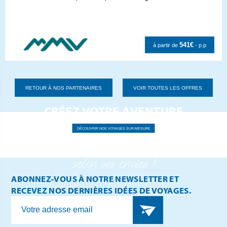
541€
à partir de
- p.p
RETOUR À NOS PARTENAIRES
VOIR TOUTES LES OFFRES
CRÉEZ VOTRE AVENTURE
PERSONNALISÉE
DÉCOUVRIR NOS VOYAGES SUR-MESURE
Explorer le monde
selon vos envies !
ABONNEZ-VOUS À NOTRE NEWSLETTER ET
RECEVEZ NOS DERNIÈRES IDÉES DE VOYAGES.