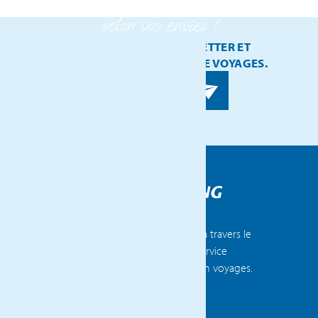
selon vos envies !
ABONNEZ-VOUS À NOTRE NEWSLETTER ET
RECEVEZ NOS DERNIÈRES IDÉES DE VOYAGES.
Voyages Flammang compte 14 agences à travers le
Luxembourg et la Belgique, offrant un service
clientèle exceptionnel et une expertise en voyages.
DÉCOUVREZ TOUTES NOS AGENCES