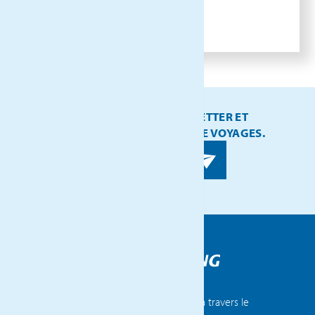
ABONNEZ-VOUS À NOTRE NEWSLETTER ET
RECEVEZ NOS DERNIÈRES IDÉES DE VOYAGES.
Voyages Flammang compte 14 agences à travers le