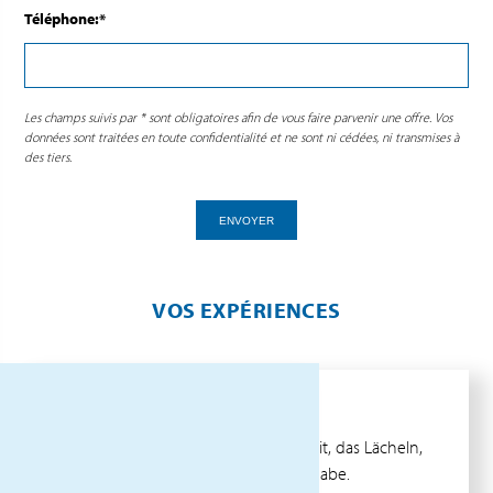
Téléphone:*
Les champs suivis par * sont obligatoires afin de vous faire parvenir une offre. Vos
données sont traitées en toute confidentialité et ne sont ni cédées, ni transmises à
des tiers.
ENVOYER
VOS EXPÉRIENCES
FRANCO D.
Der Rat, der Empfang, die Verfügbarkeit, das Lächeln,
das sind die Dinge, die ich geschätzt habe.