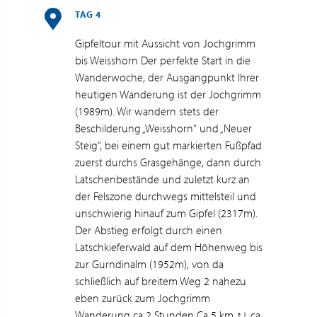
TAG 4
Gipfeltour mit Aussicht von Jochgrimm
bis Weisshorn Der perfekte Start in die
Wanderwoche, der Ausgangpunkt Ihrer
heutigen Wanderung ist der Jochgrimm
(1989m). Wir wandern stets der
Beschilderung „Weisshorn“ und „Neuer
Steig“, bei einem gut markierten Fußpfad
zuerst durchs Grasgehänge, dann durch
Latschenbestände und zuletzt kurz an
der Felszone durchwegs mittelsteil und
unschwierig hinauf zum Gipfel (2317m).
Der Abstieg erfolgt durch einen
Latschkieferwald auf dem Höhenweg bis
zur Gurndinalm (1952m), von da
schließlich auf breitem Weg 2 nahezu
eben zurück zum Jochgrimm
Wanderung ca 2 Stunden Ca 5 km ↑↓ ca