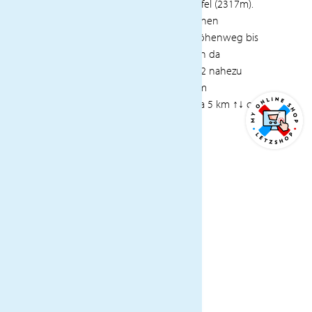
unschwierig hinauf zum Gipfel (2317m).
Der Abstieg erfolgt durch einen
Latschkieferwald auf dem Höhenweg bis
zur Gurndinalm (1952m), von da
schließlich auf breitem Weg 2 nahezu
eben zurück zum Jochgrimm
Wanderung ca 2 Stunden Ca 5 km ↑↓ ca
300m