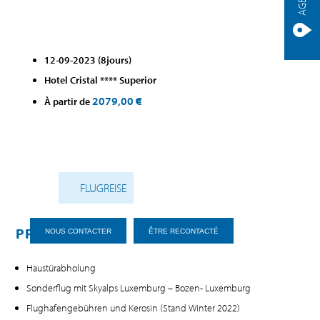
12-09-2023 (8jours)
Hotel Cristal **** Superior
2079,00 €
À partir de
FLUGREISE
PRESTATIONS
NOUS CONTACTER
ÊTRE RECONTACTÉ
Haustürabholung
Sonderflug mit Skyalps Luxemburg – Bozen- Luxemburg
Flughafengebühren und Kerosin (Stand Winter 2022)