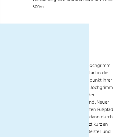
300m
TAG 5
Gipfeltour mit Aussicht von Jochgrimm
bis Weisshorn Der perfekte Start in die
Wanderwoche, der Ausgangpunkt Ihrer
heutigen Wanderung ist der Jochgrimm
(1989m). Wir wandern stets der
Beschilderung „Weisshorn“ und „Neuer
Steig“, bei einem gut markierten Fußpfad
zuerst durchs Grasgehänge, dann durch
Latschenbestände und zuletzt kurz an
der Felszone durchwegs mittelsteil und