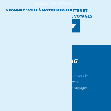
selon vos envies !
ABONNEZ-VOUS À NOTRE NEWSLETTER ET
RECEVEZ NOS DERNIÈRES IDÉES DE VOYAGES.
Voyages Flammang compte 14 agences à travers le
Luxembourg et la Belgique, offrant un service
clientèle exceptionnel et une expertise en voyages.
DÉCOUVREZ TOUTES NOS AGENCES