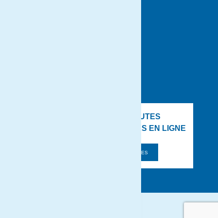
JOBS DE
DÉCOUVREZ TOUTES
NOS BROCHURES EN LIGNE
VOIR TOUTES LES BROCHURES
Déclaration de confidentialité
Conditions générales