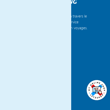
Voyages Flammang compte 14 agences à travers le
Luxembourg et la Belgique, offrant un service
clientèle exceptionnel et une expertise en voyages.
DÉCOUVREZ TOUTES NOS AGENCES
ÜBER
NEWS
DSGVO
KONTAKT
AGB