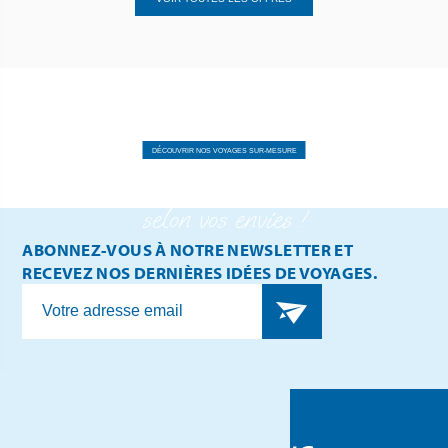
CRÉEZ VOTRE AVENTURE
PERSONNALISÉE
DÉCOUVRIR NOS VOYAGES SUR-MESURE
Explorer le monde
selon vos envies !
ABONNEZ-VOUS À NOTRE NEWSLETTER ET
RECEVEZ NOS DERNIÈRES IDÉES DE VOYAGES.