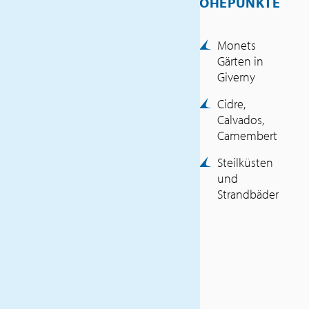
HÖHEPUNKTE
INKLUSIVLEISTUNGEN
Monets
Haustürabholung
Gärten in
Fahrt im Reisebus von
Giverny
Voyages Léonard
Cidre,
Luxembourg (SLG)
Calvados,
5x
Camembert
Übernachtung/Halbpension
Verpflegung laut
Steilküsten
Reiseverlauf
und
Ausflüge und
Strandbäder
Besichtigungen laut
Programm
Bootsfahrt in Honfleur
Stadtbesichtigungen in Le
Havre und Rouen
Eintritt und Verkostung
Palais Bénédictine Fécamp