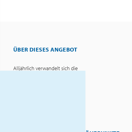
ÜBER DIESES ANGEBOT
Alljährlich verwandelt sich die
Normandie im Frühjahr in ein
weißes Blütenmeer, wenn die
mehr als 10 Millionen
Apfelbäume blühen. Freuen Sie
sich auf herrliche Frühlingstage
und auf eine Reise voller
landschaftlicher und
kulinarischer Höhepunkte.