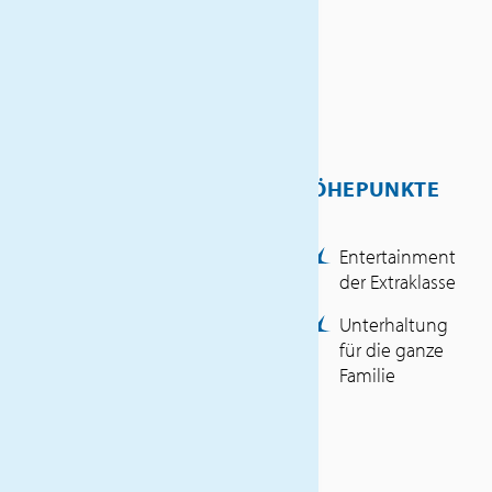
aufregender Kultur auf einer
unvergesslichen Reise durch
das Mittelmeer. An Bord der
MSC Orchestra können Sie die
Sonne genießen, die
wunderschöne Küste
HÖHEPUNKTE
bewundern und eine
einzigartige Auswahl an
Entertainment
Reisezielen entdecken.
der Extraklasse
INKLUSIVLEISTUNGEN
Unterhaltung
für die ganze
Flüge Luxemburg –
Familie
Barcelona – Luxemburg
(Economy Class)
Transfers Flughafen –
Hafen – Flughafen
Sämtliche Flughafen- und