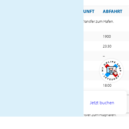
TAG
HAFEN
ANKUNFT
ABFAHRT
Flug von Luxemburg nach Barcelona und Transfer zum Hafen.
1.
Einschiffung an Bord der MSC Orchestra.
1.
Barcelona (Spanien)
–
1900
2.
Ibiza (Balearen), Spanien
11:30
23:30
3.
Erholung auf See
–
–
4.
Cagliari (Sardinien)
08:00
17:00
5.
Civitavecchia (Rome) (Italien)
08:00
19:00
6.
Genua (Italien)
08:00
18:00
7.
Marseille (Frankreich)
08:00
18:00
AB
1410€
Jetzt buchen
8.
Barcelona (Spanien)
09:00
–
PREIS PRO PERSON
Ausschiffung nach dem Frühstück und Transfer zum Flughafen.
Rückflug nach Luxemburg.