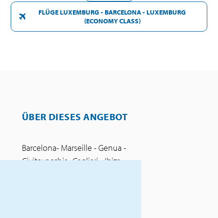
FLÜGE LUXEMBURG - BARCELONA - LUXEMBURG
(ECONOMY CLASS)
ÜBER DIESES ANGEBOT
Barcelona- Marseille - Genua -
Civitavecchia- Cagliari - Ibiza -
Barcelona.
Genießen Sie die perfekte
Mischung aus malerischen
Landschaften und