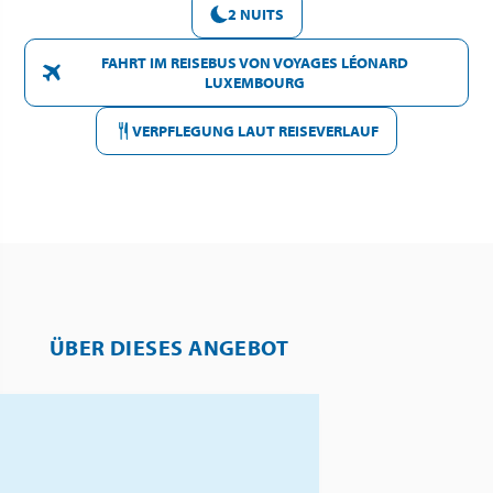
2 NUITS
FAHRT IM REISEBUS VON VOYAGES LÉONARD
LUXEMBOURG
VERPFLEGUNG LAUT REISEVERLAUF
ÜBER DIESES ANGEBOT
Erleben Sie eine unvergessliche
Reise ins zauberhafte Elsass!
Tauchen Sie ein in die