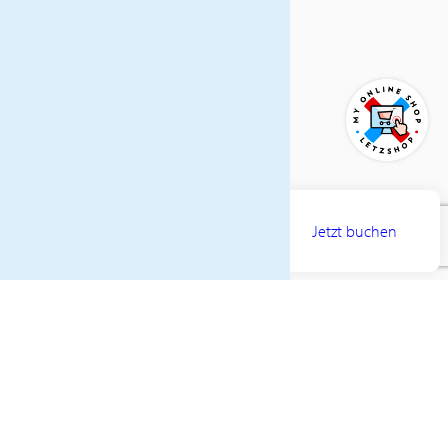
Kaffeemaschine (inklusive
Kapseln) in der Kabine
Fernseher in der Kabine mit
Satellitenprogramm
(Empfang abhängig vom
Fahrgebiet)
Bademäntel in der Kabine
zur Benutzung an Bord
Obstkorb in der Kabine
AB
ULT-Reisebegleitung
4195€
Jetzt buchen
(Mindestteilnehmerzahl 21
Personen erforderlich)
PREIS PRO PERSON
REISEVERLAUF