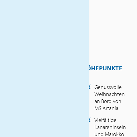
Ein- und
Ausschiffungsgebühren,
alle Hafentaxen
Vollpension mit Menüwahl
an Bord (auf Wunsch
servieren wir auch:
Gerichte für spezielle
Diäten (Diabetiker,
glutenfrei, laktosefrei etc.)
Tischwein und Saft des
HÖHEPUNKTE
Tages zu den
Hauptmahlzeiten
Genussvolle
Frühaufsteher- und
Weihnachten
Langschläfer-Frühstück
an Bord von
(inklusive Kaffee, Milch,
MS Artania
Hafermilch, Sojamilch, Tee-
und Saftauswahl), 11-Uhr-
Vielfältige
Bouillon, nachmittags Tee
Kanareninseln
und Kaffee mit Gebäck,
und Marokko