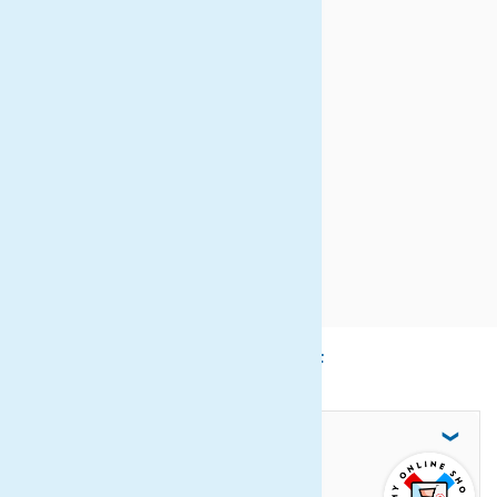
Führung auf einem
Spargelhof inkl.
Mittagessen
Weinverkostung
ULT-Reisebegleitung
(Mindestteiln.)
(Weitere Eintrittsgelder sind
nicht inbegriffen)
REISEVERLAUF
LUXEMBURG - HEIDELBERG
SPARGELESSEN – SCHWETZINGEN