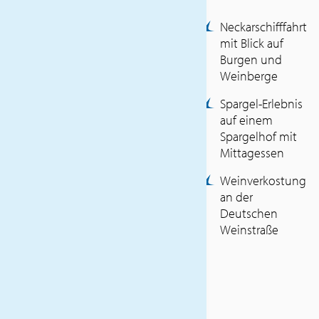
einer der bekanntesten
Neckarschifffahrt
Weinanbaugebiete
mit Blick auf
Deutschlands.
Burgen und
INKLUSIVLEISTUNGEN
Weinberge
Spargel-Erlebnis
Haustürabholung
auf einem
Fahrt im Reisebus von
Spargelhof mit
Voyages Léonard
Mittagessen
Luxembourg (SLG)
2x Übernachtung mit
Weinverkostung
Frühstück
an der
Verpflegung laut
Deutschen
Reiseverlauf
Weinstraße
Ausflüge und
Besichtigungen laut
Programm
Neckarschifffahrt in
Heidelberg