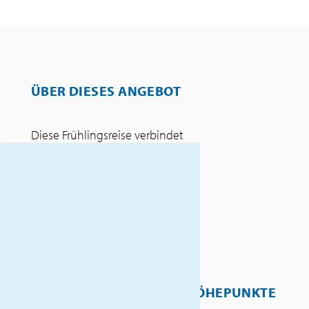
ÜBER DIESES ANGEBOT
Diese Frühlingsreise verbindet
kulinarische Genüsse mit
kulturellen Erlebnissen!
Erkunden Sie Heidelberg bei
einer malerischen Schifffahrt
auf dem Neckar und erleben
Sie die Tradition des
Spargelanbaus. Zum
Abschluss erwartet Sie eine
HÖHEPUNKTE
Weinverkostung in der Pfalz,