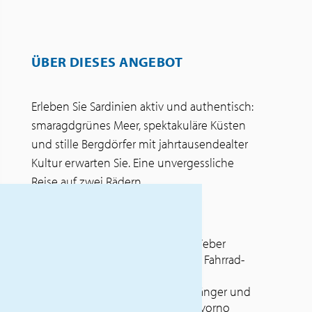
ÜBER DIESES ANGEBOT
Erleben Sie Sardinien aktiv und authentisch:
smaragdgrünes Meer, spektakuläre Küsten
und stille Bergdörfer mit jahrtausendealter
Kultur erwarten Sie. Eine unvergessliche
Reise auf zwei Rädern.
INKLUSIVLEISTUNGEN
Fahrt im Reisebus von Emile Weber
Fahrradtransport im speziellen Fahrrad-
Anhänger
Fährüberfahrt für Bus, Radanhänger und
Passagiere Livorno – Olbia – Livorno