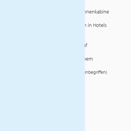
2x
Übernachtung/Halbpension/Innenkabine
bei Fähre
5x Übernachtung/Halbpension in Hotels
auf Sardinien
Weinprobe mit Imbiss
Örtliche Radtourbegleitung auf
Sardinien
Rad-Reiseleitung Dany Portzenem
(Weitere Eintrittsgelder sind nicht inbegriffen)
HÖHEPUNKTE
Rad-
Reiseleitung
Dany
Portzenem
Örtliche