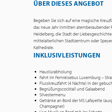
ÜBER DIESES ANGEBOT
Begeben Sie sich auf eine magische Kreuzf
das neue Jahr inmitten atemberaubender 
Heidelberg, die Stadt der Liebesgeschich
mittelalterlichen Stadtzentrum oder Speye
Kathedrale.
INKLUSIVLEISTUNGEN
Haustürabholung
Fahrt im Fernreisebus Luxemburg – St
Flusskreuzfahrt (4 Nächte) in der gebu
Begrüßungscocktail und Galaabend
Silvestermenu
Getränke an Bord der MS Lafayette (au
Champagner)
Live-Musik an Bord mit Jos Schartz