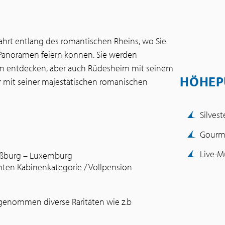
ahrt entlang des romantischen Rheins, wo Sie
Panoramen feiern können. Sie werden
ten entdecken, aber auch Rüdesheim mit seinem
HÖHEP
r mit seiner majestätischen romanischen
Silves
Gourme
Live-M
raßburg – Luxemburg
chten Kabinenkategorie / Vollpension
sgenommen diverse Raritäten wie z.b