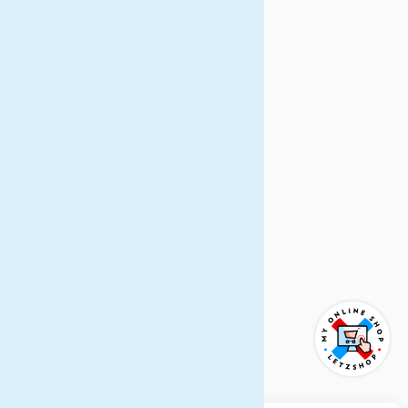
Soirée de réveillon avec
menu 4 services et
musique live (dans le cadre
de la demi-pension)
(Le forfait ne comprend pas
des prestations non
mentionnées)
Excursions facultatives:
Navette de/vers domicile:
70 € p.p.
Excursion Fribourg: 25 €
p.p.
Trajet en train GoldenPass
Panoramic Zug et visite de
Montreux: 60 € p.p.
Excursion Glacier 3000: 90
€ p.p.