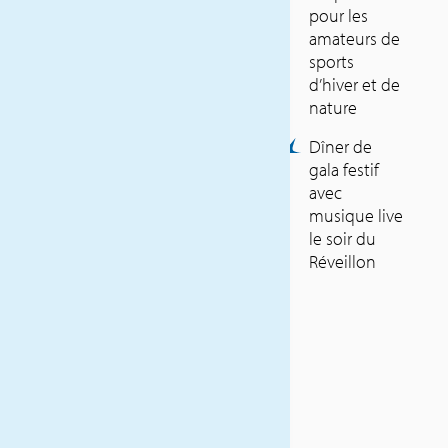
légendaire GoldenPass
pour les
Panoramic, ou encore une
amateurs de
excursion vers le Glacier 3000
sports
d’hiver et de
font partie des possibilités.
nature
Un moment fort du voyage
est sans doute le soir du
Dîner de
Réveillon – laissez s’achever
gala festif
avec
l’année écoulée lors d’un
musique live
dîner festif avec musique live
le soir du
au cœur des montagnes
Réveillon
suisses.
INKLUSIVLEISTUNGEN
Voyage en autocar Voyages
Léonard Luxembourg (SLG)
4x nuit/demi-pension
Repas selon itinéraire