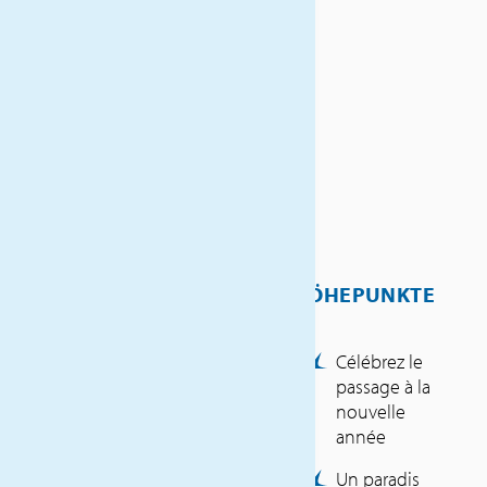
paradis pour les passionnés de
ski et tous ceux qui
souhaitent profiter
activement de l’hiver.
Attendez-vous à des pistes
parfaitement préparées, des
pentes douces et un
panorama alpin magnifique –
loin de l’agitation des grandes
stations de ski.
HÖHEPUNKTE
Pour ceux qui le désirent, un
programme varié d’excursions
Célébrez le
est proposé. La ville historique
passage à la
de Fribourg avec sa vieille ville
nouvelle
pittoresque, un trajet en train
année
panoramique avec le
Un paradis