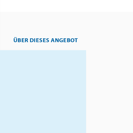
ÜBER DIESES ANGEBOT
Vivez la magie du passage à la
nouvelle année dans un décor
hivernal féerique. Ce voyage
vous emmène à Les Mosses,
un charmant village de
montagne des Alpes
vaudoises, qui séduit par ses
paysages enneigés et son
atmosphère chaleureuse.
Les Mosses est un véritable