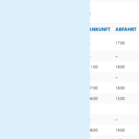
REISEVERLAUF
TAG
DATUM
HAFEN
ANKUNFT
ABFAHRT
Miami, Florida (Vereinigte
Mi.
03.12.
–
17:00
Staaten)
Do.
04.12.
Erholung auf See
–
–
Fr.
05.12.
Port Royal (Jamaika)
11:00
18:00
Sa.
06.12.
Erholung auf See
–
–
So.
07.12.
Santa Marta (Kolumbien)
07:00
18:00
Mo.
08.12.
Cartagena (Kolumbien)
06:00
13:00
Di.
09.12.
Fahrt durch den Panamakanal
Mi.
10.12.
Erholung auf See
–
–
Do.
11.12.
Puntarenas (Costa Rica)
08:00
19:00