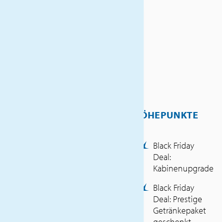
erleben Sie eine
beeindruckende Tagespassage
durch den Panamakanal, die
Ihnen einen einzigartigen
Blick auf dieses technische
Wunderwerk bietet. An der
Pazifikküste begeistern Sie die
unberührte Natur Costa Ricas
HÖHEPUNKTE
und Guatemalas kulturelle
Vielfalt. Schließlich erwartet
Sie die lebendige
Black Friday
Deal:
mexikanische Riviera, deren
Kabinenupgrade
Strände, Städte und
charmante Märkte ein
Black Friday
perfekter Abschluss dieser
Deal: Prestige
Getränkepaket
Reise sind.
geschenkt