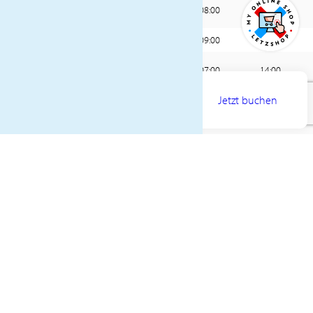
San Juan sel Sur
Fr.
12.12.
08:00
16:00
(Nicaragua)
Sa.
13.12.
Acajutla (El Salvador)
09:00
19:00
Puerto Quetzal
So.
14.12.
07:00
14:00
(Guatemala)
AB
5559€
Jetzt buchen
Mo.
15.12.
Huatulco (Mexico)
10:00
18:00
PREIS PRO PERSON
Di.
16.12.
Erholung auf See
–
–
Mi.
17.12.
Puerto Vallarta (Mexico)
09:00
17:00
Do. –
18.12. –
Erholung auf See
–
–
Fr.
19.12.
Los Angeles, Kalifornien
Sa.
20.12.
08:00
–
(Vereinigte Staaten)
Änderung der Abfahrtszeiten vorbehalten. An- und Abreisepaket individuell
zubuchbar.