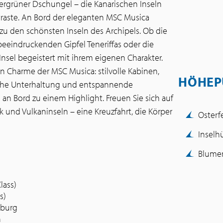
rgrüner Dschungel – die Kanarischen Inseln
ontraste. An Bord der eleganten MSC Musica
 zu den schönsten Inseln des Archipels. Ob die
eeindruckenden Gipfel Teneriffas oder die
nsel begeistert mit ihrem eigenen Charakter.
n Charme der MSC Musica: stilvolle Kabinen,
HÖHEP
iche Unterhaltung und entspannende
n Bord zu einem Highlight. Freuen Sie sich auf
und Vulkaninseln – eine Kreuzfahrt, die Körper
Osterf
Inselh
Blumen
lass)
s)
mburg
n