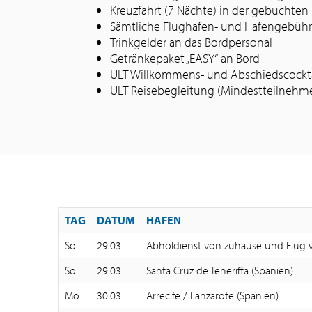
Kreuzfahrt (7 Nächte) in der gebuchten
Sämtliche Flughafen- und Hafengebühr
Trinkgelder an das Bordpersonal
Getränkepaket „EASY“ an Bord
ULT Willkommens- und Abschiedscockta
ULT Reisebegleitung (Mindestteilnehmer
TAG
DATUM
HAFEN
So.
29.03.
Abholdienst von zuhause und Flug v
So.
29.03.
Santa Cruz de Teneriffa (Spanien)
Mo.
30.03.
Arrecife / Lanzarote (Spanien)