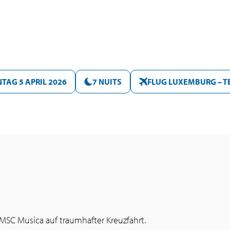
TAG 5 APRIL 2026
7 NUITS
FLUG LUXEMBURG – T
 MSC Musica auf traumhafter Kreuzfahrt.