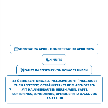
SONNTAG 26 APRIL - DONNERSTAG 30 APRIL 2026
4 NUITS
FAHRT IM REISEBUS VON VOYAGES UNSEN
4X ÜBERNACHTUNG/ALL INCLUSIVE LIGHT (INKL. JAUSE
ZUR KAFFEEZEIT, GETRÄNKEPAKET BEIM ABENDESSEN
MIT HAUSGEBRAUTEN BIEREN, WEIN, SÄFTE,
SOFTDRINKS, LONGDRINKS, APEROL SPRITZ U.V.M. VON
15-22 UHR