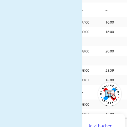
28-
Erholung auf See
–
–
29
30
Puerto Vallarta, Mexiko
07:00
16:00
31
Cabo San Lucas, Mexiko
09:00
16:00
32
Erholung auf See
–
–
33
San Diego, USA
08:00
20:00
34
Erholung auf See
–
–
35
San Francisco, USA
08:00
23:59
36
San Francisco, USA
00:01
18:00
37-
Erholung auf See
–
–
40
41
Honolulu, Hawaii
08:00
23:59
42
Honolulu, Hawaii
00:01
18:00
AB
43-
19800€
Jetzt buchen
Erholung auf See
–
–