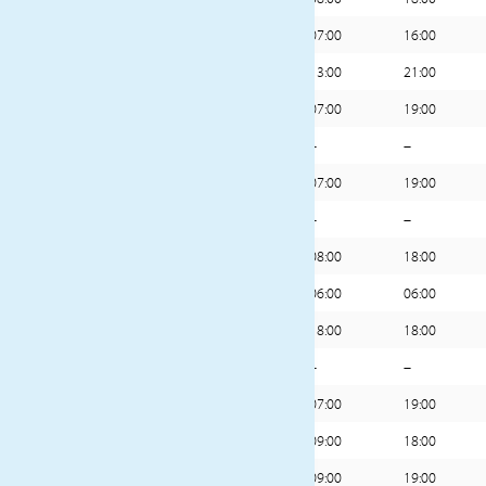
15
Saint George’s, Granada
07:00
16:00
16
Kralendijk, Bonaire
13:00
21:00
17
Willemstad, Curaçao
07:00
19:00
18
Erholung auf See
–
–
19
Willemstad, Curaçao
07:00
19:00
20
Erholung auf See
–
–
21
Puerto Limon, Costa Rica
08:00
18:00
22
Panamakanal (Transit), Panama
06:00
06:00
23
Panamakanal (Transit), Panama
18:00
18:00
24
Erholung auf See
–
–
25
Puntarenas, Costa Rica
07:00
19:00
26
Corinto, Nicaragua
09:00
18:00
27
Puerto Quetzal, Guatemala
09:00
19:00