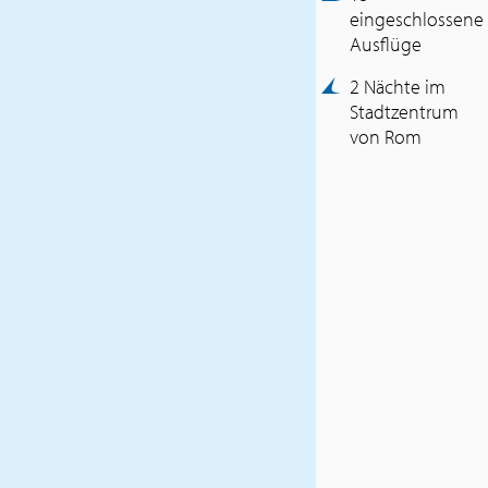
2024)
eingeschlossene
Kreuzfahrt (118 Nächte) in
Ausflüge
der gebuchten
Kategoriekabine/Vollpension
2 Nächte im
Animation, Shows,
Stadtzentrum
Fitnessstudio und der
von Rom
Großteil der Unterhaltung an
Bord.
30 % Ermäßigung auf den
Preis für den
Wäschereiservice an Bord
15 Ausflüge inklusive
(Funchal Panorama Cabo
Girao & Ribeira Brava /
Cartagena Historischer
Rundgang und Shopping /
Puerto Limon Tortuguero
Kanäle / Puerto Quetzal
Wunder der Stadt Antigua /
San Francisco und die