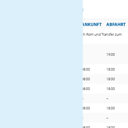
REISEVERLAUF
TAG
HAFEN
ANKUNFT
ABFAHRT
Haustürabholung.Flug von Luxemburg nach Rom und Transfer zum
1
Hotel im Stadtzentrum.
Frühstück im Hotel. Transfer zum Hafen
2
von Civitavecchia. Einschiffung an
19:00
Bord der MSC Magnifica
3
Genua, Italien
08:00
18:00
4
Marseille, Frankreich
08:00
18:00
5
Barcelona (Spanien)
08:00
18:00
6-7
Erholung auf See
–
–
8
Funchal, Portugal
08:00
18:00
9-13
Erholung auf See
–
–
14
Bridgetown, Barbados
08:00
18:00