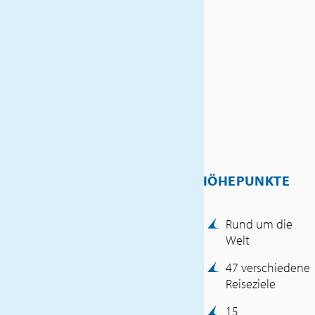
Mexiko zu segeln. Nicht zu
vergessen der Besuch der
berühmten Städte San Diego
und San Francisco in den USA.
INKLUSIVLEISTUNGEN
Haustürabholung
Flüge Luxemburg – Rom –
Luxemburg (Economy Class)
Flughafentransfers – Hotel in
HÖHEPUNKTE
Rom – Flughafen
2 Nächte in einem 4*-Hotel
im Stadtzentrum von Rom
Rund um die
inklusive Frühstück
Welt
Transfer Hotel – Hafen von
Civitavecchia – Hotel
47 verschiedene
Alle Flughafengebühren
Reiseziele
und Kerosin (Stand August
15