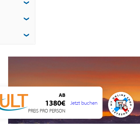
lia.
er Firma
tdecken Sie
n und
p auf
AB
1380€
Jetzt buchen
PREIS PRO PERSON