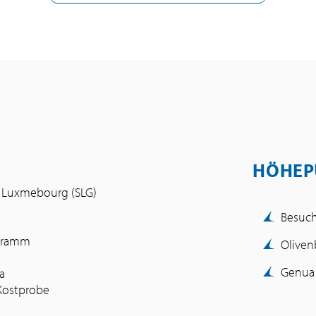
HÖHEP
d Luxmebourg (SLG)
Besuch
ogramm
Olive
Genua 
ia
 Kostprobe