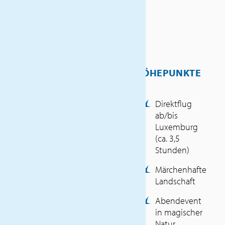
strukturierten Reiseablauf
bemerkbar. Urlaub von Anfang
an ist garantiert.
Verschneite Wälder, wilde Trips
auf Motorschlitten und
HÖHEPUNKTE
Schneeschuhwanderungen.
Ein einziger Wintertraum.
Direktflug
Genießen Sie ein
ab/bis
unglaubliches Panorama und
Luxemburg
die unvorstellbare Ruhe, die
(ca. 3,5
diese nahezu unberührte
Stunden)
Natur ausstrahlt. Vor Ort haben
Märchenhafte
Sie die Möglichkeit, an
Landschaft
vielfältigen Aktivitäten wie
Abendevent
Husky- oder Schneemobil-
in magischer
Safari teilzunehmen. Erleben
Natur