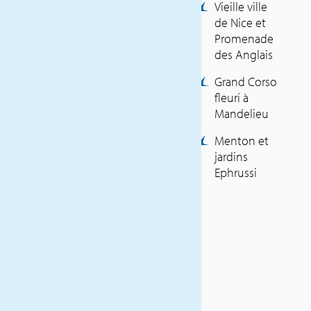
Vieille ville
Voyages
de Nice et
Léonard Luxembourg (SLG)
Promenade
5 nuits / petit-déjeuners
des Anglais
Repas selon itinéraire
Excursions et visites selon
Grand Corso
itinéraire
fleuri à
Places assises au Corso
Mandelieu
fleuri
Visite de la Parfumerie
Menton et
Fragonard
jardins
Visite d’une forcerie de
Ephrussi
mimosa
L’entrée au château de
Roquebrune Cap Martin
Visite en audioguide de la
villa / Jardins Ephrussi de
Rothschild
Guide local(e) francophone
Accompagnateur ULT