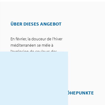
ÜBER DIESES ANGEBOT
En février, la douceur de l’hiver
méditerranéen se mêle à
l’explosion de couleurs des
premières fleurs. Les mimosas
illuminent les collines et les
marchés débordent de
produits locaux.
INKLUSIVLEISTUNGEN
HÖHEPUNKTE
Navette de/vers domicile
Voyage en autocar de