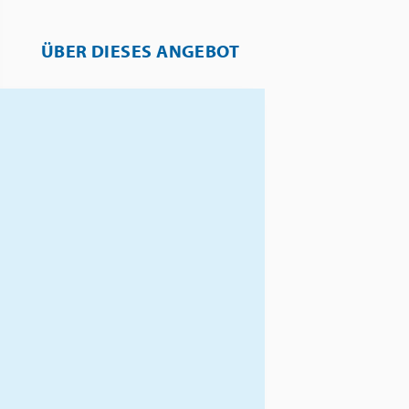
ÜBER DIESES ANGEBOT
Erleben Sie die kulinarischen
Schätze Frankreichs hautnah –
von den raffinierten Gerichten
der Sterneköche bis hin zu
den einfachen, aber
köstlichen Spezialitäten der
regionalen Küchen.
Marktbesuche,
Weinverkostungen und
Kochkurse ermöglichen einen
tiefen Einblick in die
französische Esskultur und
ihre traditionellen