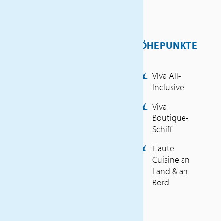
Zubereitungsmethoden.
INKLUSIVLEISTUNGEN
HÖHEPUNKTE
Haustürabholung
Fahrt im Fernreisebus
Viva All-
Luxemburg – Paris –
Inclusive
Luxemburg
Mittagessen auf der
Viva
Hinreise in Paris
Boutique-
Schiffsreise (7 Nächte) in
Schiff
der gebuchten
Kabinenkategorie /
Haute
Vollpension
Cuisine an
Ganztags hochwertige
Land & an
Getränke
Bord
3 Restaurants an Bord
„Riverside“, „Moments“ &
„Viva’s Bistro“