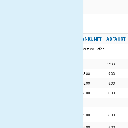
REISEVERLAUF
TAG
HAFEN
ANKUNFT
ABFAHRT
Flug von Paris nach Point à Pitre und Transfer zum Hafen.
1.
Einschiffung an Bord der MSC Virtuosa.
1.
Fort de France, Martinique
–
23:00
2.
Pointe-à-Pitre, Guadeloupe
08:00
19:00
3.
Castries, St. Lucia
08:00
18:00
4.
Bridgetown, Barbados
08:00
20:00
5.
Erholung auf See
–
–
Kingstown, St. Vincent und die
6.
09:00
18:00
Grenadinen
7.
St. George’s, Grenada
08:00
18:00