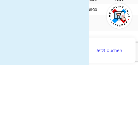
8.
Fort de France, Martinique
08:00
Ausschiffung nach dem Frühstück und
9.
Transfer zum Flughafen. Rückflug.
Ankunft in Paris.
AB
*Änderungen der Abfahrtszeiten und des Programms vorbehalten
2599€
Jetzt buchen
PREIS PRO PERSON