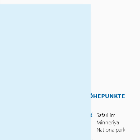
Die Vielfalt Sri Lankas wird Sie
begeistern! Frei übersetzt
bedeutet Sri Lanka „strahlend
schönes Land“. Lassen Sie sich
von dem grünen Urwald und
den weißen Traumstränden
verzaubern und erleben Sie
den religiösen und kulturellen
Reichtum dieser Insel. Freuen
Sie sich auf faszinierende
Landschaften und stets
HÖHEPUNKTE
gastfreundliche Bewohner.
INKLUSIVLEISTUNGEN
Safari im
Minneriya
Haustürabholung
Nationalpark
Flüge mit Turkish Airlines