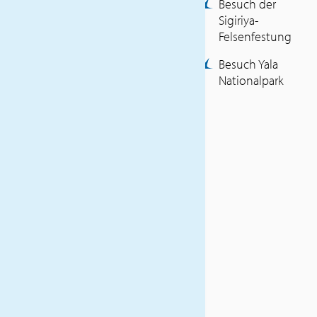
Besuch der
Luxemburg-Istanbul-
Sigiriya-
Colombo-Istanbul-
Felsenfestung
Luxemburg (Economy
Class)
Besuch Yala
Flughafengebühren und
Nationalpark
Kerosin (Stand Januar
2025)
10 Übernachtungen /
Frühstück
Tageszimmer am
Abreisetag
10x Abendessen,
2xMittagessen
Transfers und
Besichtigungen lt.
Programm
Lokale deutschsprachige
Reiseleitung
ULT-Reisebegleitung