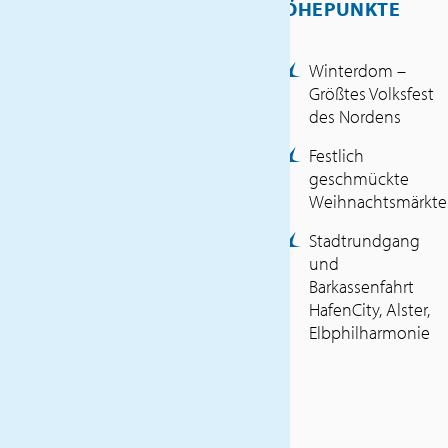
HÖHEPUNKTE
Attraktionen verzaubern.
INKLUSIVLEISTUNGEN
Winterdom –
Größtes Volksfest
Haustürabholung
des Nordens
Flug mit Luxair Luxemburg
Festlich
– Hamburg – Luxemburg
geschmückte
(Economy Class)
Weihnachtsmärkte
Transfer Flughafen – Hotel
Flughafen
Stadtrundgang
3 Übernachtungen im
und
Hotel THE MADISON****
Barkassenfahrt
inklusive Frühstück
HafenCity, Alster,
2-Tage Hamburg CARD inkl.
Elbphilharmonie
Nahverkehr
Orientierungsfahrt am
Ankunftstag
Stadtrundgang von
Hamburg