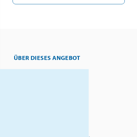
ÜBER DIESES ANGEBOT
Erleben Sie Hamburg in der
festlichen Weihnachtszeit und
genießen Sie die einzigartige
Atmosphäre der Stadt.
Besuchen Sie den Winterdom,
das größte Volksfest des
Nordens, und lassen Sie sich
von den Lichtern und