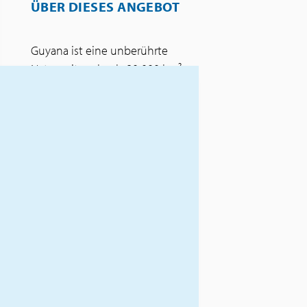
ÜBER DIESES ANGEBOT
Guyana ist eine unberührte
Natur mit mehr als 80 000 km²
Primärwald. Dieses Land ist
auch geschichtsträchtig mit
den Überresten des
Zuchthauses auf den Îles du
Salut und dem Erbe seiner
kolonialen Vergangenheit. Sie
werden auch seinen
Weltraumstartplatz in Kourou
entdecken.
INKLUSIVLEISTUNGEN
Haustürabholung