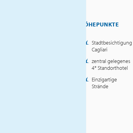
um die schönsten Ecken
Südsardiniens zu erkunden.
Ob eindrucksvolle
HÖHEPUNKTE
Küstenlandschaften,
historische Altstädte,
Stadtbesichtigung
archäologische Stätten oder
Cagliari
sardische Lebensfreude –
diese Reise bietet für jeden
zentral gelegenes
4* Standorthotel
etwas.
Lassen Sie sich von der
Einzigartige
Schönheit und Vielfalt dieser
Strände
einzigartigen Inselregion
verzaubern...
INKLUSIVLEISTUNGEN
Flug mit Luxair Luxemburg