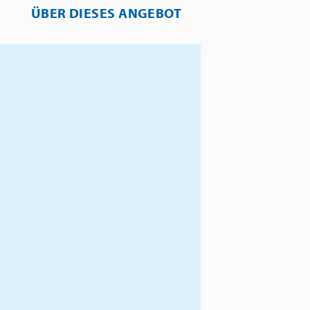
ÜBER DIESES ANGEBOT
Willkommen im
faszinierenden Süden
Sardiniens!
Diese Reise führt Sie in die
lebendige Hauptstadt Cagliari,
die mit ihrem mediterranen
Flair, ihrer reichen Geschichte
und ihrer Nähe zu
traumhaften Stränden
begeistert.
Unser komfortables
Standorthotel – das
UNAHOTELS T Hotel Cagliari –
ist der ideale Ausgangspunkt,