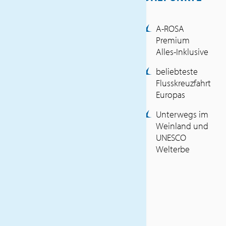
Haustürabholung
Flüge Luxemburg – Porto –
A-ROSA
Luxemburg (Economy-
Premium
Class)
Alles-Inklusive
Flughafen- und
Hafengebühren (Stand Mai
beliebteste
2025)
Flusskreuzfahrt
Ausflug in Aveiro inkl.
Europas
Mittagessen am Anreisetag
Transfers Flughafen –
Unterwegs im
Hafen – Flughafen
Weinland und
Schiffsreise (7 Nächte) in
UNESCO
der gebuchten
Welterbe
Kabinenkategorie /
Vollpension
Premium Alles Inklusive an
Bord der A-ROSA Alva:
folgende hochwertige
Getränke ganztags