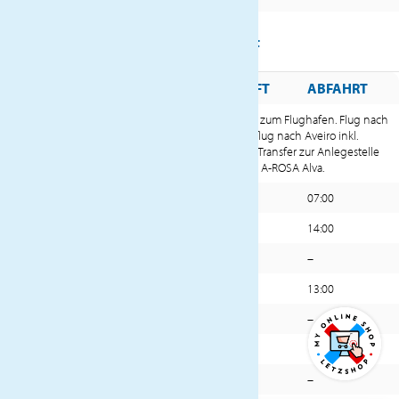
REISEVERLAUF
TAG
DATUM
HAFEN
ANKUNFT
ABFAHRT
Hautürabholung und Transfer zum Flughafen. Flug nach
Porto, gefolgt von einem Ausflug nach Aveiro inkl.
Mi.
03.06.
Mittagessen. Am Nachmittag, Transfer zur Anlegestelle
und Einschiffung an Bord der A-ROSA Alva.
Do.
04.06.
Porto
–
07:00
Do.
04.06.
Regua*
13:00
14:00
Do.
04.06.
Pinhao
17:00
–
Fr.
05.06.
Pinhao
–
13:00
Fr.
05.06.
Barca d’Alva
19:00
–
Sa.
06.06.
Barca d’Alva
–
12:00
Sa.
06.06.
Vega Terron
12:30
–