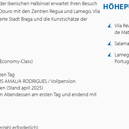
e der Iberischen Halbinsel erwartet Ihren Besuch
HÖHEP
Douro mit den Zentren Régua und Lamego, Vila
rte Stadt Braga und die Kunstschätze der
Vila R
de Ma
Salama
Lamego
(Economy-Class)
Portug
ten Tag
r MS AMALIA RODRIGUES / Vollpension
n (Stand april 2025)
em Abendessen am ersten Tag und endend mit
zahl erforderlich)