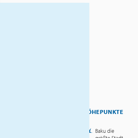
Erleben Sie eine faszinierende
Rundreise durch
Aserbaidschan – ein Land
zwischen Europa und Asien,
geprägt von uralten Kulturen,
moderner Architektur und
spektakulären Landschaften.
Entdecken Sie die lebendige
Hauptstadt Baku, UNESCO-
Welterbestätten, zoroastrische
Tempel, die majestätischen
Kaukasus-Berge sowie
authentische Dörfer und
HÖHEPUNKTE
kulinarische Spezialitäten.
INKLUSIVLEISTUNGEN
Baku die
größte Stadt