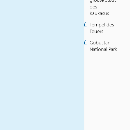
Haustürabholung
des
Flüge mit Turkish Airlines
Kaukasus
Luxemburg – Istanbul –
Baku – Istanbul –
Tempel des
Luxemburg (Economy
Feuers
Class)
Gobustan
Flughafengebühren &
National Park
Kerosin (Stand Mai 2025)
9 Übernachtungen in de
Frühstück
8 x Abendessen
Tagesausflüge: Baku,
Gobustan, Shirvan,
Shamakhi, Gabala, Sheki,
Ganja, Goygol, Apscheron
Kochkurs Halva inkl.
Verkostung
1 x Teeverkostung
Transfers, Ausflüge und