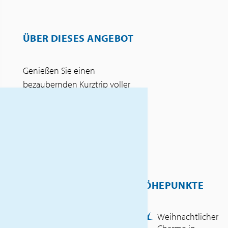
ÜBER DIESES ANGEBOT
Genießen Sie einen
bezaubernden Kurztrip voller
winterlicher Romantik und
festlichem Lichterglanz.
Lassen Sie sich vom
märchenhaften Ambiente des
Weihnachtsmarktes in der
Ravennaschlucht verzaubern
und erleben Sie den
HÖHEPUNKTE
weihnachtlichen Charme von
Colmar, Freiburg und
Weihnachtlicher
Gengenbach. Stimmungsvolle