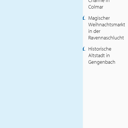
Charme in
Altstädte, festlich
Colmar
geschmückte Gassen und
Magischer
duftende Leckereien machen
Weihnachtsmarkt
diese Reise zu einem
in der
unvergesslichen Erlebnis.
Ravennaschlucht
INKLUSIVLEISTUNGEN
Historische
Altstadt in
Haustürabholung
Gengenbach
Fahrt im Reisebus von
Voyages Unsen
2x
Übernachtung/Frühstück
Abendessen am
Anreisetag
Eintritt zum
Weihnachtsmarkt in der
Ravennaschlucht
ULT-Reisebegleitung