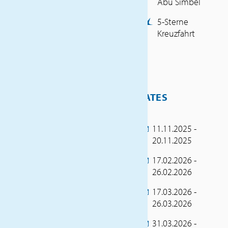
Abu Simbel
Flug Düsseldorf – Kairo
(Economy-Class)
5-Sterne
Inlandsflug Kairo – Luxor
Kreuzfahrt
(Economy-Class)
Flug Luxor – Düsseldorf via
Kairo (Economy-Class)
Transfers und Fahrten vor
Ort in modernen
DATES
klimatisierten Reisebussen
2 Übernachtungen im
Holiday Inn Maadi, Kairo,
11.11.2025 -
mit Halbpension
20.11.2025
(Frühstück und
Abendessen)
17.02.2026 -
Ganztagesausflug zum
26.02.2026
neuen Grand Museum und
17.03.2026 -
den Pyramiden von Gizeh,
26.03.2026
inklusive Mittagessen,
Eintrittskarten und
31.03.2026 -