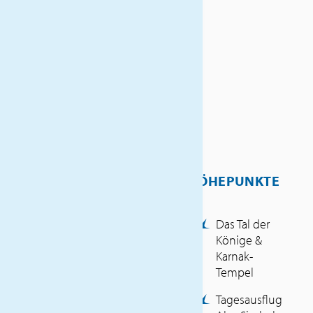
von Abu Simbel. Genießen Sie
den Komfort Ihres
schwimmenden Hotels und
lassen Sie sich von der
orientalischen
Gastfreundschaft verzaubern.
Eine Kreuzfahrt, die
Geschichte, Kultur und
Entspannung in perfekter
Harmonie vereint!
HÖHEPUNKTE
INKLUSIVLEISTUNGEN
Das Tal der
Könige &
Haustürabholung (hin &
Karnak-
zurück)
Tempel
Fahrt im Fernreisebus
Luxemburg – Düsseldorf –
Tagesausflug
Luxemburg