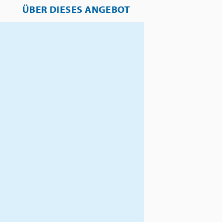
ÜBER DIESES ANGEBOT
Tauchen Sie ein in die
faszinierende Welt des Alten
Ägyptens und entdecken Sie
beeindruckende
Tempelanlagen, majestätische
Königsgräber und die
einzigartige Landschaft
entlang des Nils. Von Luxor bis
Assuan führt Sie diese Reise zu
den bedeutendsten Schätzen
der Pharaonenzeit – darunter
das Tal der Könige, der
imposante Karnak-Tempel und
die monumentalen Tempel