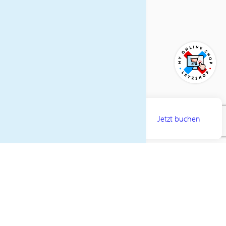
Lokale Steuern
ULT-Reisebegleitung
(Mindestteilnehmerzahl 20
Personen)
Bei dieser Reise handelt es
sich um eine ACL-
Mitgliederreise. Falls Sie
kein ACL-Mitglied sind,
AB
2295€
muss ein Zuschlag von
Jetzt buchen
100€ pro Person berechnet
PREIS PRO PERSON
werden.
REISEVERLAUF